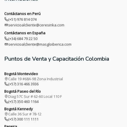
Contáctanos en Perú
(+51) 976 814 074
servicioalcliente@ceresinka.com
Contáctanos en España
(+34) 684 79 22 50
servicioalcliente@masgloiberica.com
Puntos de Venta y Capacitación Colombia
Bogotá Montevideo
Calle 19 #68A-98 Zona Industrial
(+57) 316 466 3936
Bogotá Paseo del Río
Diag 57C Sur # 62-60 Local 110 F
(+57) 350 460 1164
Bogotá Kennedy
Calle 36 Sur # 78-12
(+57) 300 111 1111
Pereira