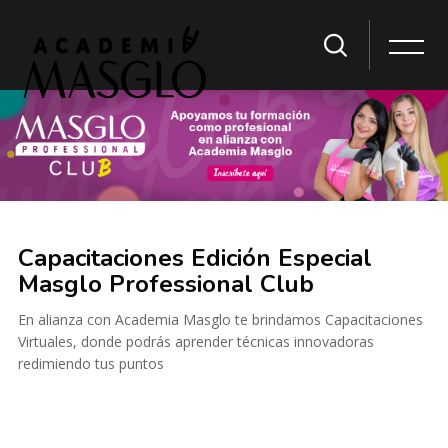
Saltar al contenido principal
Saltar [Cocoon] Custom HTML
Saltar [Cocoon] Custom HTML
Capacitaciones Edición Especial
Masglo Professional Club
En alianza con Academia Masglo te brindamos Capacitaciones
Virtuales, donde podrás aprender técnicas innovadoras
redimiendo tus puntos