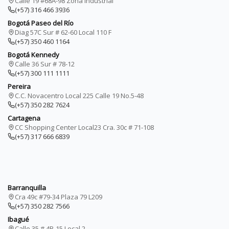
Calle 19 #68A-98 Zona Industrial
(+57) 316 466 3936
Bogotá Paseo del Río
Diag 57C Sur # 62-60 Local 110 F
(+57) 350 460 1164
Bogotá Kennedy
Calle 36 Sur # 78-12
(+57) 300 111 1111
Pereira
C.C. Novacentro Local 225 Calle 19 No.5-48
(+57) 350 282 7624
Cartagena
CC Shopping Center Local23 Cra. 30c # 71-108
(+57) 317 666 6839
Barranquilla
Cra 49c #79-34 Plaza 79 L209
(+57) 350 282 7566
Ibagué
Calle 35 # 4B-15 Local 2