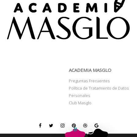
ACADEMIA MASGLO
ACADEMIA MASGLO
Preguntas Frecuentes
Política de Tratamiento de Datos
Personales
Club Masglo
B
C
L
U